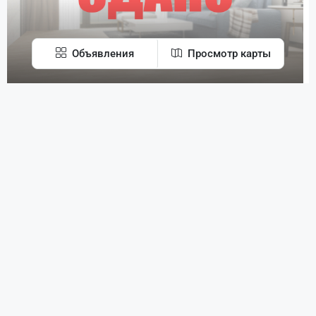
Объявления
Просмотр карты
г. Ступино, ул. Калинина, 8, кв. 163
Контакты
ул. Калинина, 8
2
Раздельный
62
142800, Московская область, г. Ступино, ул.
м²
Куйбышева, 61А
+7 (926) 274-43-46
АРЕНДА СДАНО
info@express-leasing.ru
Свяжитесь с нами
Каталог сданных объектов