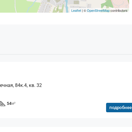
Leaflet
| ©
OpenStreetMap
contributors
чная, 84к.4, кв. 32
54
м²
подробнее