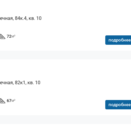
чная, 84к.4, кв. 10
72
м²
подробнее
ечная, 82к1, кв. 10
67
м²
подробнее