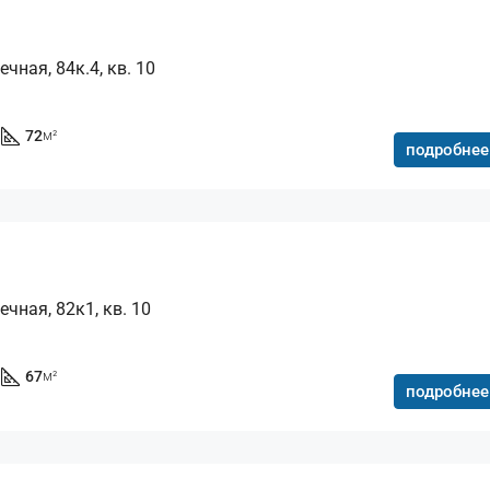
чная, 84к.4, кв. 10
72
м²
подробнее
ечная, 82к1, кв. 10
67
м²
подробнее