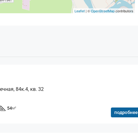
Leaflet
| ©
OpenStreetMap
contributors
чная, 84к.4, кв. 32
54
м²
подробнее