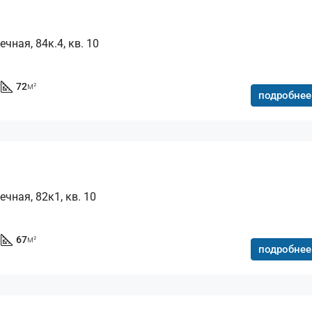
чная, 84к.4, кв. 10
72
м²
подробнее
ечная, 82к1, кв. 10
67
м²
подробнее