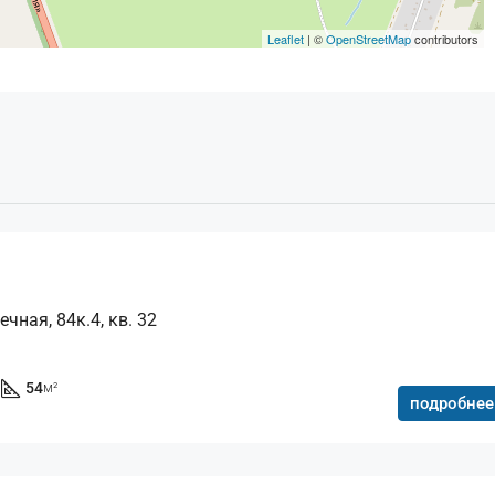
Leaflet
| ©
OpenStreetMap
contributors
чная, 84к.4, кв. 32
54
м²
подробнее